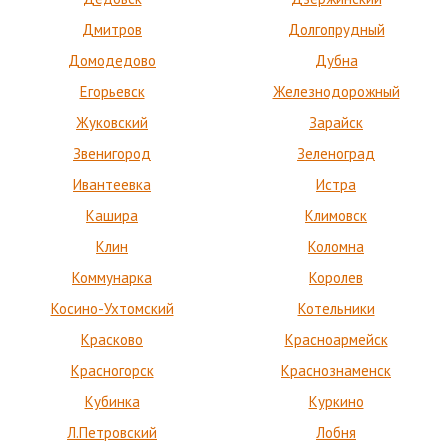
Дмитров
Долгопрудный
Домодедово
Дубна
Егорьевск
Железнодорожный
Жуковский
Зарайск
Звенигород
Зеленоград
Ивантеевка
Истра
Кашира
Климовск
Клин
Коломна
Коммунарка
Королев
Косино-Ухтомский
Котельники
Красково
Красноармейск
Красногорск
Краснознаменск
Кубинка
Куркино
Л.Петровский
Лобня