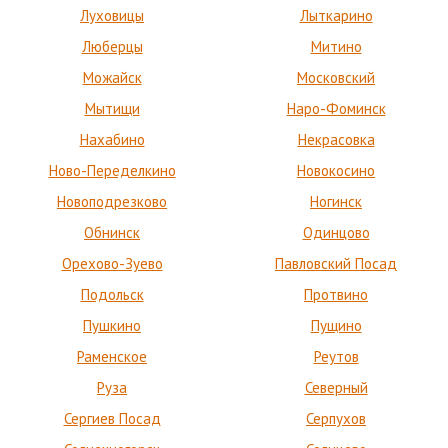
Луховицы
Лыткарино
Люберцы
Митино
Можайск
Московский
Мытищи
Наро-Фоминск
Нахабино
Некрасовка
Ново-Переделкино
Новокосино
Новоподрезково
Ногинск
Обнинск
Одинцово
Орехово-Зуево
Павловский Посад
Подольск
Протвино
Пушкино
Пущино
Раменское
Реутов
Руза
Северный
Сергиев Посад
Серпухов