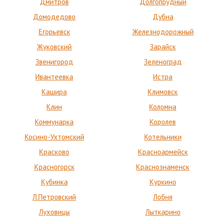
Дмитров
Долгопрудный
Домодедово
Дубна
Егорьевск
Железнодорожный
Жуковский
Зарайск
Звенигород
Зеленоград
Ивантеевка
Истра
Кашира
Климовск
Клин
Коломна
Коммунарка
Королев
Косино-Ухтомский
Котельники
Красково
Красноармейск
Красногорск
Краснознаменск
Кубинка
Куркино
Л.Петровский
Лобня
Луховицы
Лыткарино