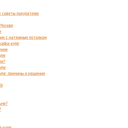
е советы покупателю
 Москве
е
ии с натяжным потолком
кафа-купе
ение
упе
пе?
упе
пе: причины и решения
й)
ьне?
?
в-купе