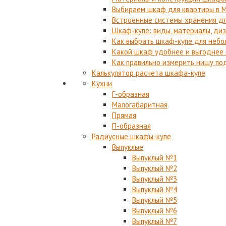
Выбираем шкаф для квартиры в 
Встроенные системы хранения дл
Шкаф-купе: виды, материалы, диз
Как выбрать шкаф-купе для небол
Какой шкаф удобнее и выгоднее 
Как правильно измерить нишу по
Калькулятор расчета шкафа-купе
Кухни
Г-образная
Малогабаритная
Прямая
П-образная
Радиусные шкафы-купе
Выпуклые
Выпуклый №1
Выпуклый №2
Выпуклый №3
Выпуклый №4
Выпуклый №5
Выпуклый №6
Выпуклый №7