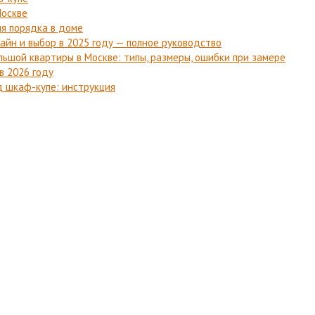
Москве
я порядка в доме
айн и выбор в 2025 году — полное руководство
ьшой квартиры в Москве: типы, размеры, ошибки при замере
в 2026 году
д шкаф-купе: инструкция