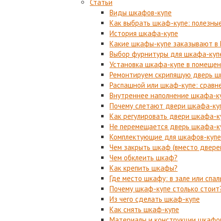
Статьи
Виды шкафов-купе
Как выбрать шкаф-купе: полезны
История шкафа-купе
Какие шкафы-купе заказывают в
Выбор фурнитуры для шкафа-куп
Установка шкафа-купе в помещен
Ремонтируем скрипящую дверь ш
Распашной или шкаф-купе: сравн
Внутреннее наполнение шкафа-к
Почему слетают двери шкафа-ку
Как регулировать двери шкафа-к
Не перемещается дверь шкафа-ку
Комплектующие для шкафов-купе
Чем закрыть шкаф (вместо двере
Чем обклеить шкаф?
Как крепить шкафы?
Где место шкафу: в зале или спал
Почему шкаф-купе столько стоит
Из чего сделать шкаф-купе
Как снять шкаф-купе
Материалы и конструкции шкафо