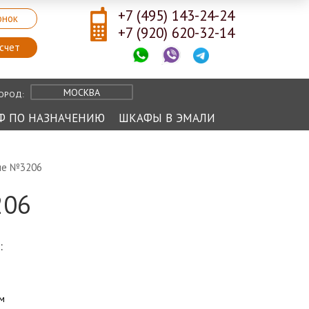
+7 (495) 143-24-24
онок
+7 (920) 620-32-14
счет
МОСКВА
ОРОД:
Ф ПО НАЗНАЧЕНИЮ
ШКАФЫ В ЭМАЛИ
пе №3206
206
:
ом