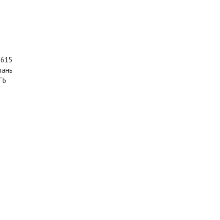
1615
ань
ТЬ