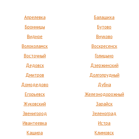
Апрелевка
Балашиха
Бронницы
Бутово
Видное
Внуково
Волоколамск
Воскресенск
Восточный
Голицыно
Дедовск
Дзержинский
Дмитров
Долгопрудный
Домодедово
Дубна
Егорьевск
Железнодорожный
Жуковский
Зарайск
Звенигород
Зеленоград
Ивантеевка
Истра
Кашира
Климовск