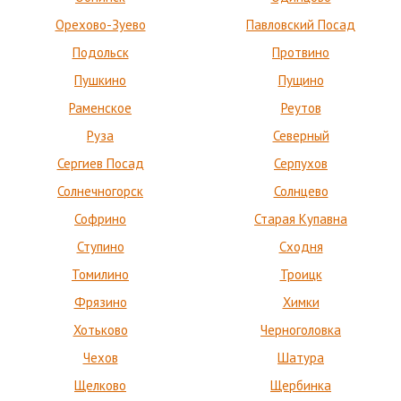
Орехово-Зуево
Павловский Посад
Подольск
Протвино
Пушкино
Пущино
Раменское
Реутов
Руза
Северный
Сергиев Посад
Серпухов
Солнечногорск
Солнцево
Софрино
Старая Купавна
Ступино
Сходня
Томилино
Троицк
Фрязино
Химки
Хотьково
Черноголовка
Чехов
Шатура
Щелково
Щербинка