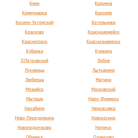
Клин
Коломна
Коммунарка
Королев
Косино-Ухтомский
Котельники
Красково
Красноармейск
Красногорск
Краснознаменск
Кубинка
Куркино
Л.Петровский
Лобня
Луховицы
Лыткарино
Люберцы
Митино
Можайск
Московский
Мытищи
Наро-Фоминск
Нахабино
Некрасовка
Ново-Переделкино
Новокосино
Новоподрезково
Ногинск
Обнинск
Одинцово