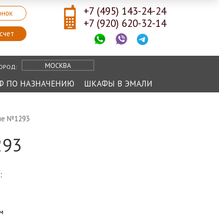
+7 (495) 143-24-24
онок
+7 (920) 620-32-14
счет
МОСКВА
ОРОД:
Ф ПО НАЗНАЧЕНИЮ
ШКАФЫ В ЭМАЛИ
пе №1293
293
:
ом