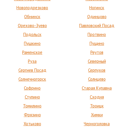
Новоподрезково
Ногинск
Обнинск
Одинцово
Орехово-Зуево
Павловский Посад
Подольск
Протвино
Пушкино
Пущино
Раменское
Реутов
Руза
Северный
Сергиев Посад
Серпухов
Солнечногорск
Солнцево
Софрино
Старая Купавна
Ступино
Сходня
Томилино
Троицк
Фрязино
Химки
Хотьково
Черноголовка