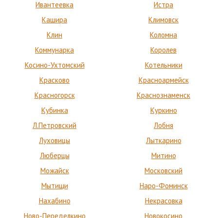
Ивантеевка
Истра
Кашира
Климовск
Клин
Коломна
Коммунарка
Королев
Косино-Ухтомский
Котельники
Красково
Красноармейск
Красногорск
Краснознаменск
Кубинка
Куркино
Л.Петровский
Лобня
Луховицы
Лыткарино
Люберцы
Митино
Можайск
Московский
Мытищи
Наро-Фоминск
Нахабино
Некрасовка
Ново-Переделкино
Новокосино