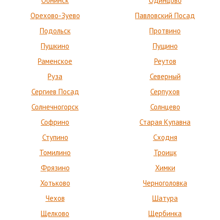
Обнинск
Одинцово
Орехово-Зуево
Павловский Посад
Подольск
Протвино
Пушкино
Пущино
Раменское
Реутов
Руза
Северный
Сергиев Посад
Серпухов
Солнечногорск
Солнцево
Софрино
Старая Купавна
Ступино
Сходня
Томилино
Троицк
Фрязино
Химки
Хотьково
Черноголовка
Чехов
Шатура
Щелково
Щербинка