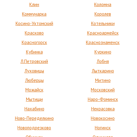
Клин
Коломна
Коммунарка
Королев
Косино-Ухтомский
Котельники
Красково
Красноармейск
Красногорск
Краснознаменск
Кубинка
Куркино
Л.Петровский
Лобня
Луховицы
Лыткарино
Люберцы
Митино
Можайск
Московский
Мытищи
Наро-Фоминск
Нахабино
Некрасовка
Ново-Переделкино
Новокосино
Новоподрезково
Ногинск