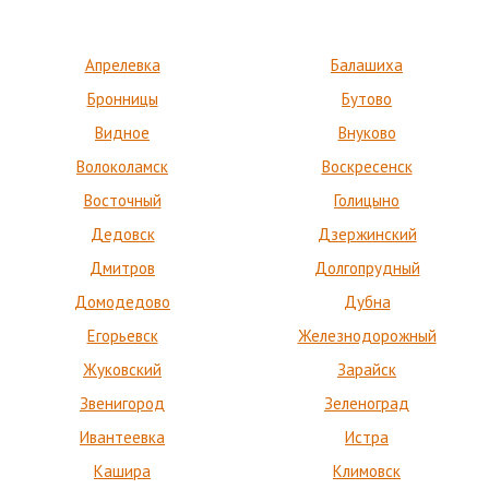
Апрелевка
Балашиха
Бронницы
Бутово
Видное
Внуково
Волоколамск
Воскресенск
Восточный
Голицыно
Дедовск
Дзержинский
Дмитров
Долгопрудный
Домодедово
Дубна
Егорьевск
Железнодорожный
Жуковский
Зарайск
Звенигород
Зеленоград
Ивантеевка
Истра
Кашира
Климовск