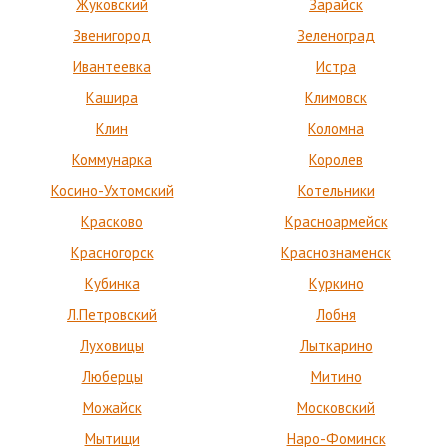
Жуковский
Зарайск
Звенигород
Зеленоград
Ивантеевка
Истра
Кашира
Климовск
Клин
Коломна
Коммунарка
Королев
Косино-Ухтомский
Котельники
Красково
Красноармейск
Красногорск
Краснознаменск
Кубинка
Куркино
Л.Петровский
Лобня
Луховицы
Лыткарино
Люберцы
Митино
Можайск
Московский
Мытищи
Наро-Фоминск