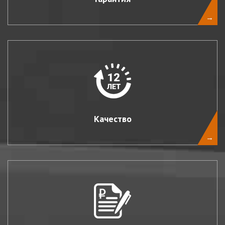
→
Качество
→