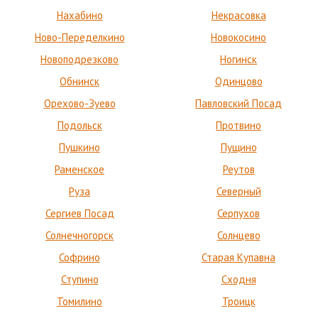
Нахабино
Некрасовка
Ново-Переделкино
Новокосино
Новоподрезково
Ногинск
Обнинск
Одинцово
Орехово-Зуево
Павловский Посад
Подольск
Протвино
Пушкино
Пущино
Раменское
Реутов
Руза
Северный
Сергиев Посад
Серпухов
Солнечногорск
Солнцево
Софрино
Старая Купавна
Ступино
Сходня
Томилино
Троицк