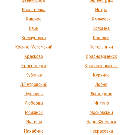
Звенигород
Зеленоград
Ивантеевка
Истра
Кашира
Климовск
Клин
Коломна
Коммунарка
Королев
Косино-Ухтомский
Котельники
Красково
Красноармейск
Красногорск
Краснознаменск
Кубинка
Куркино
Л.Петровский
Лобня
Луховицы
Лыткарино
Люберцы
Митино
Можайск
Московский
Мытищи
Наро-Фоминск
Нахабино
Некрасовка