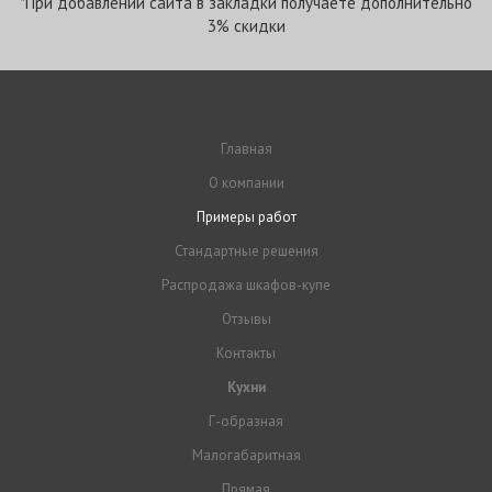
*При добавлении сайта в закладки получаете дополнительно
3% скидки
Главная
О компании
Примеры работ
Стандартные решения
Распродажа шкафов-купе
Отзывы
Контакты
Кухни
Г-образная
Малогабаритная
Прямая