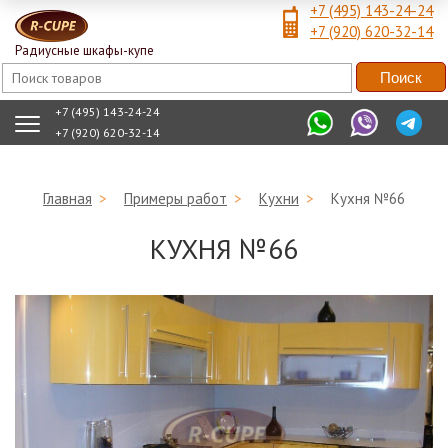
+7 (495) 143-24-24
+7 (920) 620-32-14
Радиусные шкафы-купе
+7 (495) 143-24-24
+7 (920) 620-32-14
Главная
>
Примеры работ
>
Кухни
>
Кухня №66
КУХНЯ №66