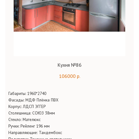
Кухня №86
106000 р.
Габариты:
1960*2740
Фасады:
МДФ Плёнка ПВХ
Корпус:
ЛДСП ЭГГЕР
Столешница:
СОЮЗ 38мм
Стекло:
Мателюкс
Ручки:
Рейленг 196 мм
Направляющие:
Тандембокс