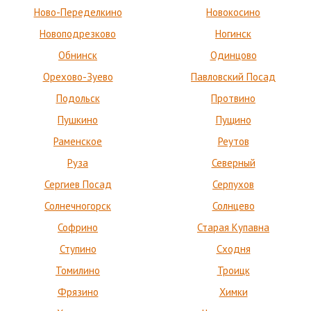
Ново-Переделкино
Новокосино
Новоподрезково
Ногинск
Обнинск
Одинцово
Орехово-Зуево
Павловский Посад
Подольск
Протвино
Пушкино
Пущино
Раменское
Реутов
Руза
Северный
Сергиев Посад
Серпухов
Солнечногорск
Солнцево
Софрино
Старая Купавна
Ступино
Сходня
Томилино
Троицк
Фрязино
Химки