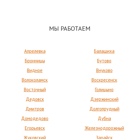
МЫ РАБОТАЕМ
Апрелевка
Балашиха
Бронницы
Бутово
Видное
Внуково
Волоколамск
Воскресенск
Восточный
Голицыно
Дедовск
Дзержинский
Дмитров
Долгопрудный
Домодедово
Дубна
Егорьевск
Железнодорожный
Жуковский
Зарайск