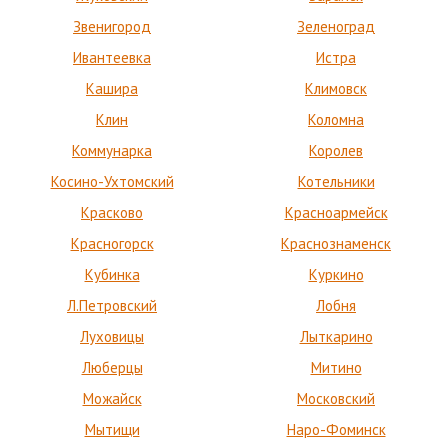
Звенигород
Зеленоград
Ивантеевка
Истра
Кашира
Климовск
Клин
Коломна
Коммунарка
Королев
Косино-Ухтомский
Котельники
Красково
Красноармейск
Красногорск
Краснознаменск
Кубинка
Куркино
Л.Петровский
Лобня
Луховицы
Лыткарино
Люберцы
Митино
Можайск
Московский
Мытищи
Наро-Фоминск