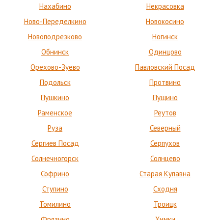
Нахабино
Некрасовка
Ново-Переделкино
Новокосино
Новоподрезково
Ногинск
Обнинск
Одинцово
Орехово-Зуево
Павловский Посад
Подольск
Протвино
Пушкино
Пущино
Раменское
Реутов
Руза
Северный
Сергиев Посад
Серпухов
Солнечногорск
Солнцево
Софрино
Старая Купавна
Ступино
Сходня
Томилино
Троицк
Фрязино
Химки