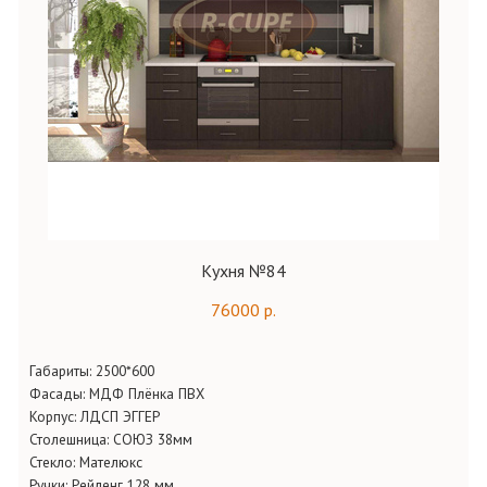
Кухня №84
76000 р.
Габариты:
2500*600
Фасады:
МДФ Плёнка ПВХ
Корпус:
ЛДСП ЭГГЕР
Столешница:
СОЮЗ 38мм
Стекло:
Мателюкс
Ручки:
Рейленг 128 мм