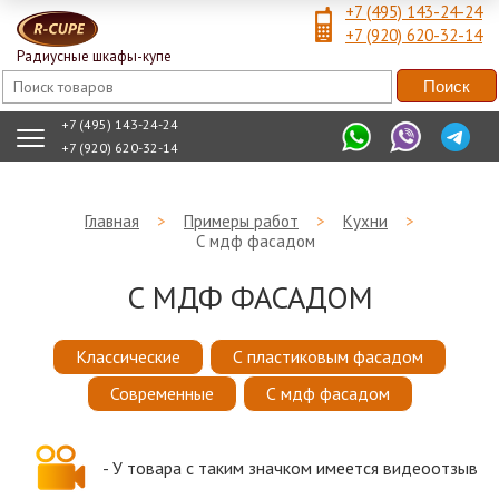
+7 (495) 143-24-24
+7 (920) 620-32-14
Радиусные шкафы-купе
+7 (495) 143-24-24
+7 (920) 620-32-14
Главная
>
Примеры работ
>
Кухни
>
С мдф фасадом
С МДФ ФАСАДОМ
Классические
С пластиковым фасадом
Современные
С мдф фасадом
- У товара с таким значком имеется видеоотзыв