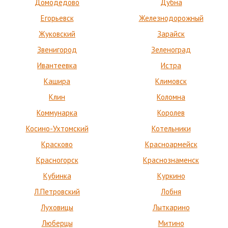
Домодедово
Дубна
Егорьевск
Железнодорожный
Жуковский
Зарайск
Звенигород
Зеленоград
Ивантеевка
Истра
Кашира
Климовск
Клин
Коломна
Коммунарка
Королев
Косино-Ухтомский
Котельники
Красково
Красноармейск
Красногорск
Краснознаменск
Кубинка
Куркино
Л.Петровский
Лобня
Луховицы
Лыткарино
Люберцы
Митино