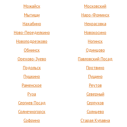
Можайск
Московский
Мытищи
Наро-Фоминск
Нахабино
Некрасовка
Ново-Переделкино
Новокосино
Новоподрезково
Ногинск
Обнинск
Одинцово
Орехово-Зуево
Павловский Посад
Подольск
Протвино
Пушкино
Пущино
Раменское
Реутов
Руза
Северный
Сергиев Посад
Серпухов
Солнечногорск
Солнцево
Софрино
Старая Купавна