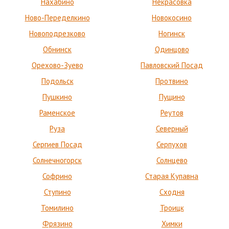
Нахабино
Некрасовка
Ново-Переделкино
Новокосино
Новоподрезково
Ногинск
Обнинск
Одинцово
Орехово-Зуево
Павловский Посад
Подольск
Протвино
Пушкино
Пущино
Раменское
Реутов
Руза
Северный
Сергиев Посад
Серпухов
Солнечногорск
Солнцево
Софрино
Старая Купавна
Ступино
Сходня
Томилино
Троицк
Фрязино
Химки