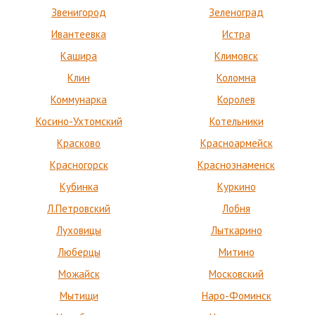
Звенигород
Зеленоград
Ивантеевка
Истра
Кашира
Климовск
Клин
Коломна
Коммунарка
Королев
Косино-Ухтомский
Котельники
Красково
Красноармейск
Красногорск
Краснознаменск
Кубинка
Куркино
Л.Петровский
Лобня
Луховицы
Лыткарино
Люберцы
Митино
Можайск
Московский
Мытищи
Наро-Фоминск