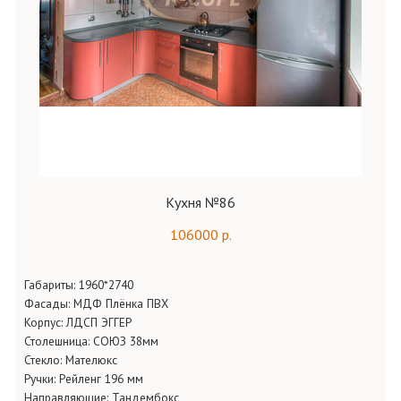
Кухня №86
106000 р.
Габариты:
1960*2740
Фасады:
МДФ Плёнка ПВХ
Корпус:
ЛДСП ЭГГЕР
Столешница:
СОЮЗ 38мм
Стекло:
Мателюкс
Ручки:
Рейленг 196 мм
Направляющие:
Тандембокс