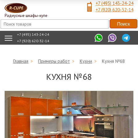
+7 (495) 143-24-24
+7 (920) 620-32-14
Радиусные шкафы-купе
+7 (495) 143-24-24
+7 (920) 620-32-14
Главная
>
Примеры работ
>
Кухни
>
Кухня №68
КУХНЯ №68