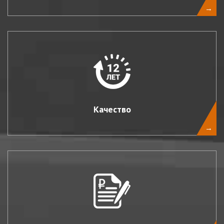
→
Качество
→