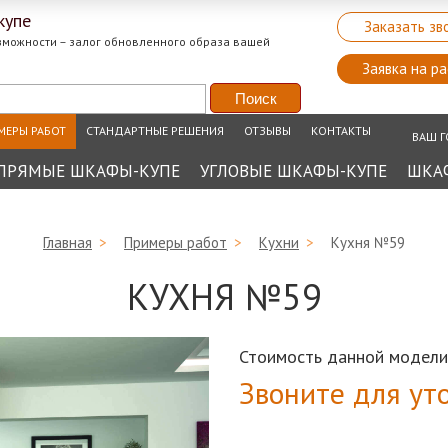
купе
Заказать зв
зможности – залог обновленного образа вашей
Заявка на ра
МЕРЫ РАБОТ
СТАНДАРТНЫЕ РЕШЕНИЯ
ОТЗЫВЫ
КОНТАКТЫ
ВАШ Г
ПРЯМЫЕ ШКАФЫ-КУПЕ
УГЛОВЫЕ ШКАФЫ-КУПЕ
ШКА
Главная
>
Примеры работ
>
Кухни
>
Кухня №59
КУХНЯ №59
Стоимость данной модели
Звоните для ут