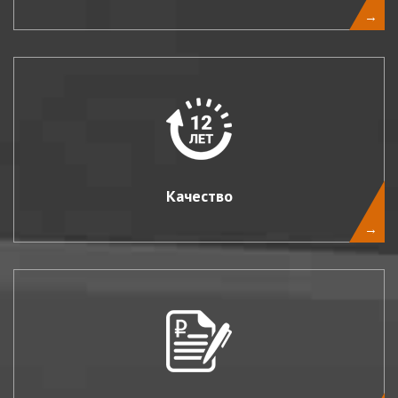
→
Качество
→