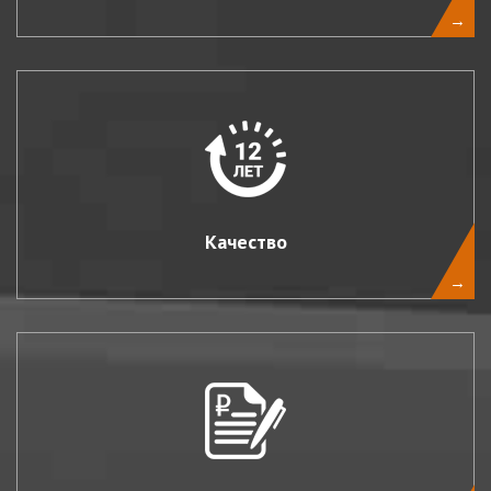
→
Качество
→