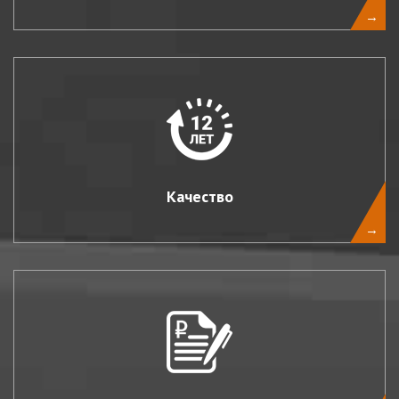
→
Качество
→